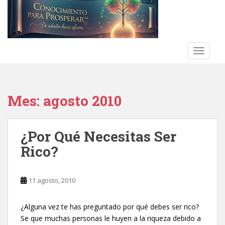
S
k
i
p
t
TOGGLE
o
m
a
Mes:
agosto 2010
i
n
c
‎¿Por Qué Necesitas Ser
o
n
Rico?‎
t
e
n
11 agosto, 2010
t
¿Alguna vez te has preguntado por qué debes ser rico?‎
Se que muchas personas le huyen a la riqueza debido a