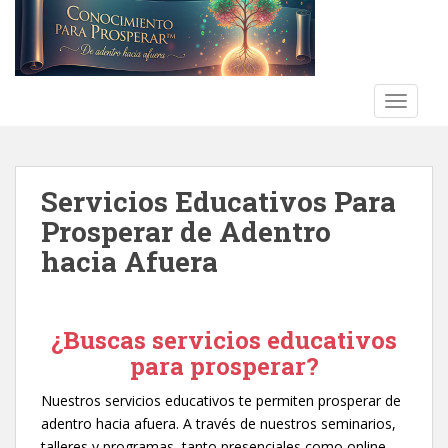
S
k
i
p
t
TOGGLE
o
m
a
Servicios Educativos Para
i
n
Prosperar de Adentro
c
hacia Afuera
o
n
t
e
¿Buscas servicios educativos
n
para prosperar?
t
Nuestros servicios educativos te permiten prosperar de
adentro hacia afuera. A través de nuestros seminarios,
talleres y programas, tanto presenciales como online,