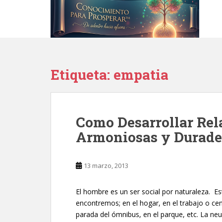
S
k
i
p
t
o
Etiqueta:
empatia
m
a
i
n
Como Desarrollar Rel
c
o
Armoniosas y Durade
n
t
e
13 marzo, 2013
n
t
El hombre es un ser social por naturaleza. 
encontremos; en el hogar, en el trabajo o cen
parada del ómnibus, en el parque, etc. La ne