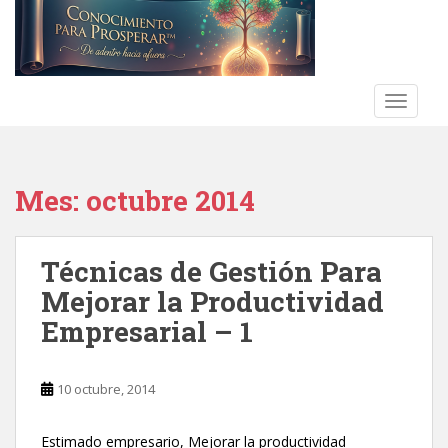
S
k
i
p
t
TOGGLE
o
m
a
Mes:
octubre 2014
i
n
c
Técnicas de Gestión Para
o
n
Mejorar la Productividad
t
Empresarial – 1
e
n
t
10 octubre, 2014
Estimado empresario, Mejorar la productividad