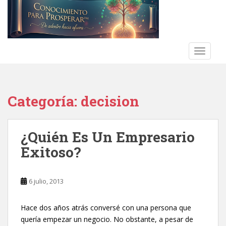
S
k
i
p
t
TOGGLE
o
m
a
Categoría:
decision
i
n
c
¿Quién Es Un Empresario
o
n
Exitoso?
t
e
n
6 julio, 2013
t
Hace dos años atrás conversé con una persona que
quería empezar un negocio. No obstante, a pesar de