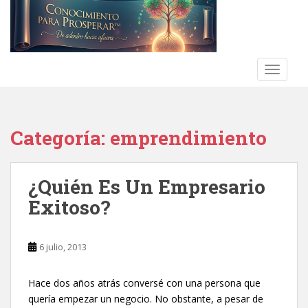
S
k
i
p
t
TOGGLE
o
m
a
Categoría:
emprendimiento
i
n
c
¿Quién Es Un Empresario
o
n
Exitoso?
t
e
n
6 julio, 2013
t
Hace dos años atrás conversé con una persona que
quería empezar un negocio. No obstante, a pesar de