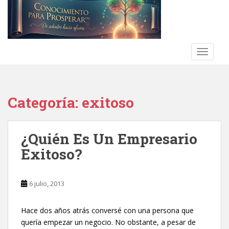
S
k
i
p
t
TOGGLE
o
m
a
Categoría:
exitoso
i
n
c
¿Quién Es Un Empresario
o
n
Exitoso?
t
e
n
6 julio, 2013
t
Hace dos años atrás conversé con una persona que
quería empezar un negocio. No obstante, a pesar de