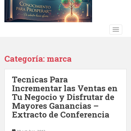
S
k
i
p
t
TOGGLE
o
m
a
Categoría:
marca
i
n
c
Tecnicas Para
o
n
Incrementar las Ventas en
t
Tu Negocio y Disfrutar de
e
Mayores Ganancias –
n
t
Extracto de Conferencia