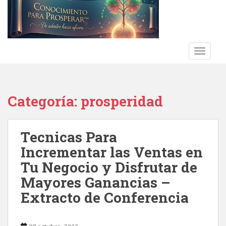
S
k
i
p
t
TOGGLE
o
m
a
Categoría:
prosperidad
i
n
c
Tecnicas Para
o
n
Incrementar las Ventas en
t
Tu Negocio y Disfrutar de
e
Mayores Ganancias –
n
t
Extracto de Conferencia