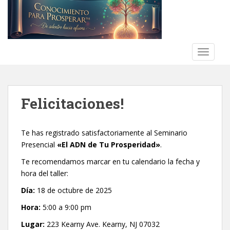
S
k
i
p
t
TOGGLE
o
m
a
Felicitaciones!
i
n
c
Te has registrado satisfactoriamente al Seminario
o
Presencial
«El ADN de Tu Prosperidad»
.
n
t
Te recomendamos marcar en tu calendario la fecha y
e
hora del taller:
n
Día:
18 de octubre de 2025
t
Hora:
5:00 a 9:00 pm
Lugar:
223 Kearny Ave. Kearny, NJ 07032