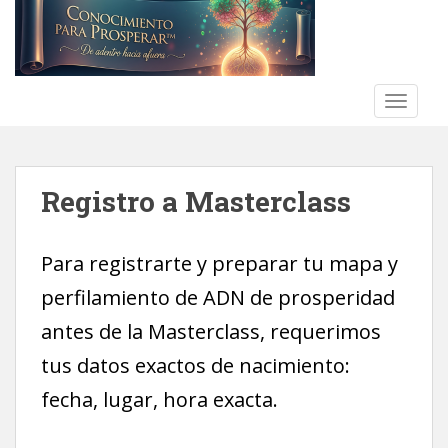
S
k
i
p
t
TOGGLE
o
m
a
Registro a Masterclass
i
n
c
Para registrarte y preparar tu mapa y
o
n
perfilamiento de ADN de prosperidad
t
antes de la Masterclass, requerimos
e
n
tus datos exactos de nacimiento:
t
fecha, lugar, hora exacta.