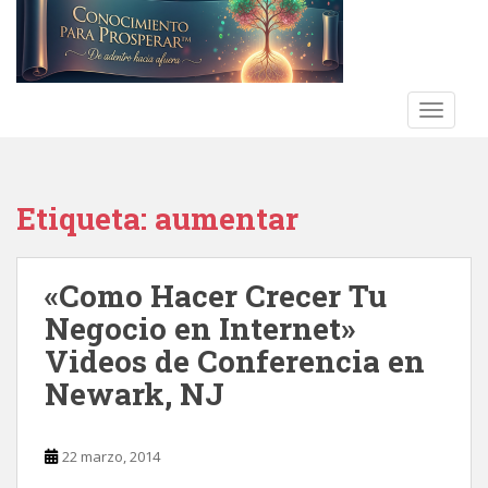
S
k
i
p
t
TOGGLE
o
m
a
Etiqueta:
aumentar
i
n
c
«Como Hacer Crecer Tu
o
n
Negocio en Internet»
t
Videos de Conferencia en
e
Newark, NJ
n
t
22 marzo, 2014