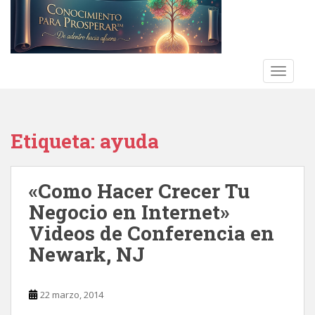
S
k
i
p
t
TOGGLE
o
m
a
Etiqueta:
ayuda
i
n
c
«Como Hacer Crecer Tu
o
n
Negocio en Internet»
t
Videos de Conferencia en
e
Newark, NJ
n
t
22 marzo, 2014