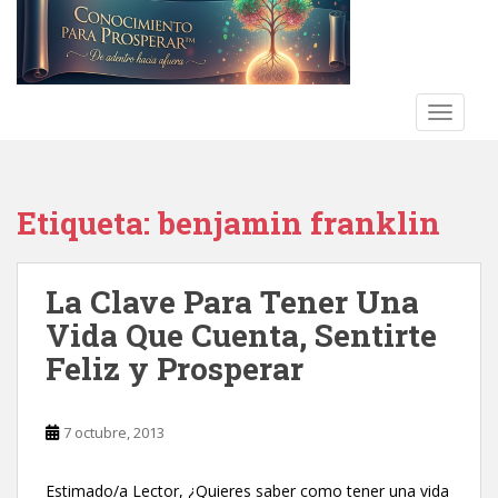
S
k
i
p
t
TOGGLE
o
m
a
Etiqueta:
benjamin franklin
i
n
c
La Clave Para Tener Una
o
n
Vida Que Cuenta, Sentirte
t
Feliz y Prosperar
e
n
t
7 octubre, 2013
Estimado/a Lector, ¿Quieres saber como tener una vida