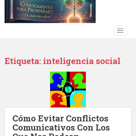
S
k
i
p
t
TOGGLE
o
m
a
Etiqueta:
inteligencia social
i
n
c
o
n
t
e
n
t
Cómo Evitar Conflictos
Comunicativos Con Los