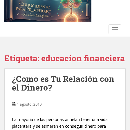
S
k
i
p
t
TOGGLE
o
m
a
Etiqueta:
educacion financiera
i
n
c
¿Como es Tu Relación con
o
n
el Dinero?‎
t
e
n
4 agosto, 2010
t
La mayoría de las personas anhelan tener una vida
placentera y se esmeran en conseguir dinero para