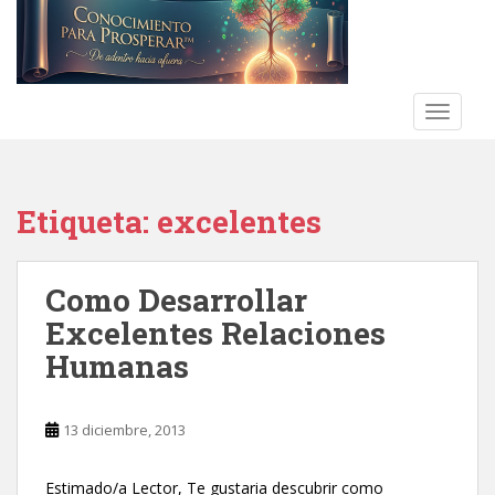
S
k
i
p
t
TOGGLE
o
m
a
Etiqueta:
excelentes
i
n
c
Como Desarrollar
o
n
Excelentes Relaciones
t
Humanas
e
n
t
13 diciembre, 2013
Estimado/a Lector, Te gustaria descubrir como