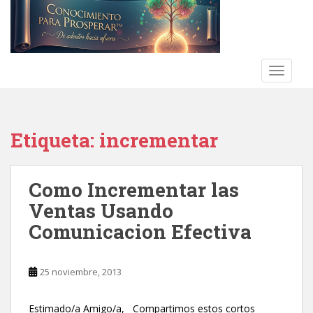
S
k
i
p
t
TOGGLE
o
m
a
Etiqueta:
incrementar
i
n
c
Como Incrementar las
o
n
Ventas Usando
t
Comunicacion Efectiva
e
n
t
25 noviembre, 2013
Estimado/a Amigo/a, Compartimos estos cortos