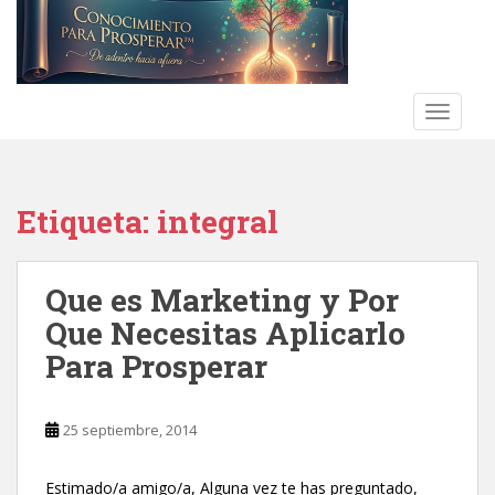
S
k
i
p
t
TOGGLE
o
m
a
Etiqueta:
integral
i
n
c
Que es Marketing y Por
o
n
Que Necesitas Aplicarlo
t
Para Prosperar
e
n
t
25 septiembre, 2014
Estimado/a amigo/a, Alguna vez te has preguntado,