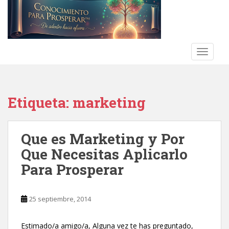
S
k
i
p
t
TOGGLE
o
m
a
Etiqueta:
marketing
i
n
c
Que es Marketing y Por
o
n
Que Necesitas Aplicarlo
t
Para Prosperar
e
n
t
25 septiembre, 2014
Estimado/a amigo/a, Alguna vez te has preguntado,