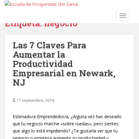
S
k
TOGGLE
i
Etiqueta:
negocio
p
t
o
Las 7 Claves Para
m
Aumentar la
a
i
Productividad
n
Empresarial en Newark,
c
NJ
o
n
t
11 septiembre, 2014
e
n
Estimado/a Emprendedor/a, ¿Alguna vez has deseado
t
que tu negocio marche «sobre ruedas», pero sientes
que algo lo está impidiendo? ¿Te gustaría ver que tu
negocio o empresa aumente su productividad y