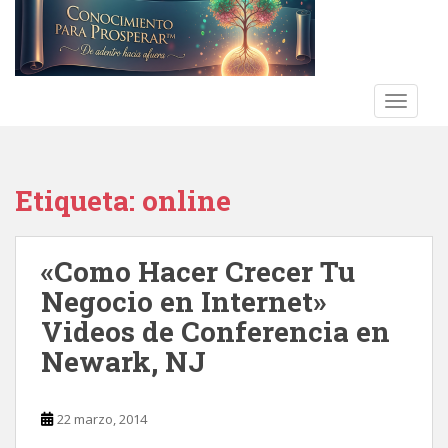
S
k
i
p
t
TOGGLE
o
m
a
Etiqueta:
online
i
n
c
«Como Hacer Crecer Tu
o
n
Negocio en Internet»
t
Videos de Conferencia en
e
Newark, NJ
n
t
22 marzo, 2014