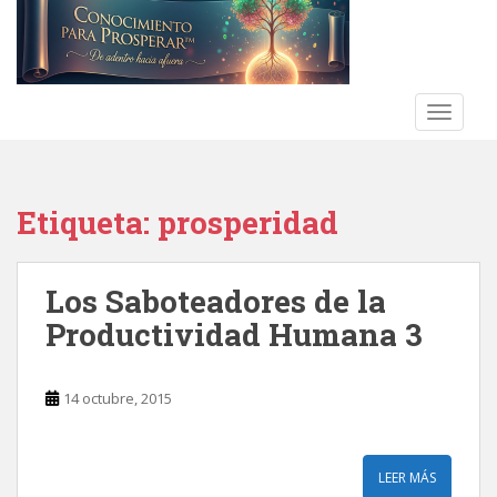
S
k
i
p
t
TOGGLE
o
m
a
Etiqueta:
prosperidad
i
n
c
Los Saboteadores de la
o
n
Productividad Humana 3
t
e
n
14 octubre, 2015
t
LEER MÁS