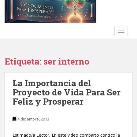
S
k
i
p
t
TOGGLE
o
m
a
Etiqueta:
ser interno
i
n
c
La Importancia del
o
n
Proyecto de Vida Para Ser
t
Feliz y Prosperar
e
n
t
4 diciembre, 2013
Estimado/a Lector, En este video comparto contigo la