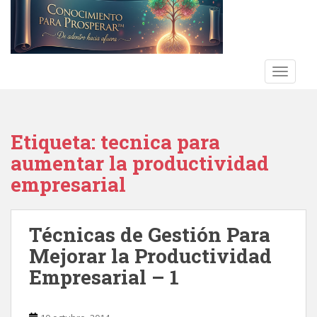
S
k
i
p
t
TOGGLE
o
m
a
Etiqueta:
tecnica para
i
n
aumentar la productividad
c
empresarial
o
n
t
Técnicas de Gestión Para
e
Mejorar la Productividad
n
t
Empresarial – 1