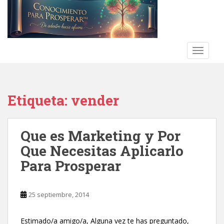
S
k
i
p
t
TOGGLE
o
m
a
Etiqueta:
vender
i
n
c
Que es Marketing y Por
o
n
Que Necesitas Aplicarlo
t
Para Prosperar
e
n
t
25 septiembre, 2014
Estimado/a amigo/a, Alguna vez te has preguntado,