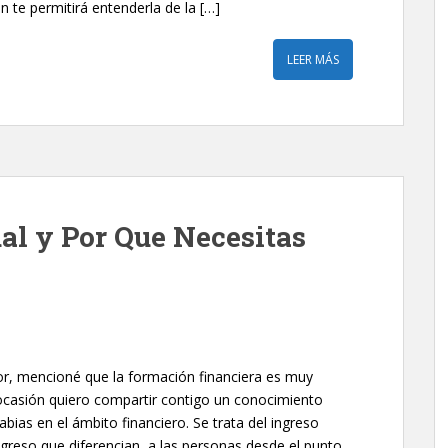
 te permitirá entenderla de la […]
LEER MÁS
al y Por Que Necesitas
or, mencioné que la formación financiera es muy
 ocasión quiero compartir contigo un conocimiento
bias en el ámbito financiero. Se trata del ingreso
ingreso que diferencian a las personas desde el punto