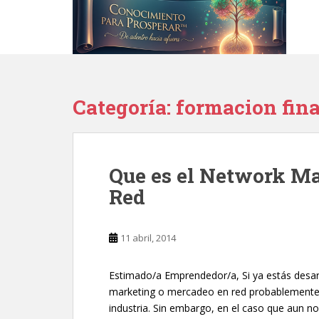
S
k
i
p
t
o
Categoría:
formacion fin
m
a
i
n
Que es el Network M
c
o
Red
n
t
e
11 abril, 2014
n
t
Estimado/a Emprendedor/a, Si ya estás desarro
marketing o mercadeo en red probablemente 
industria. Sin embargo, en el caso que aun no