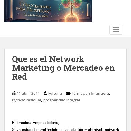
S
k
i
p
t
TOGGLE
o
m
a
Que es el Network
i
n
Marketing o Mercadeo en
c
Red
o
n
t
,
11 abril, 2014
Fortuna
formacion financiera
e
,
ingreso residual
prosperidad integral
n
t
Estimado/a Emprendedor/a,
Si ya estás desarrollándote en la industria
multinivel, network