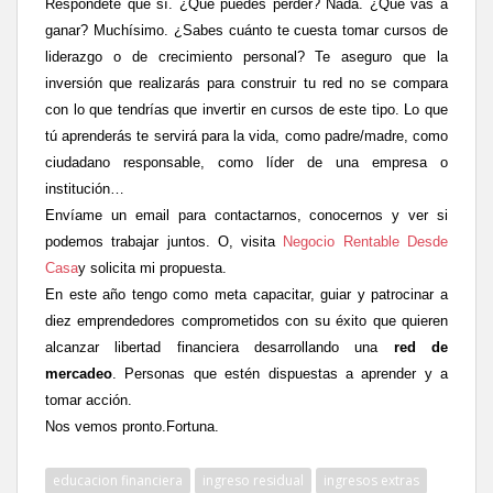
Respóndete que sí. ¿Qué puedes perder? Nada. ¿Qué vas a
ganar? Muchísimo. ¿Sabes cuánto te cuesta tomar cursos de
liderazgo o de crecimiento personal? Te aseguro que la
inversión que realizarás para construir tu red no se compara
con lo que tendrías que invertir en cursos de este tipo. Lo que
tú aprenderás te servirá para la vida, como padre/madre, como
ciudadano responsable, como líder de una empresa o
institución…
Envíame un email para contactarnos, conocernos y ver si
podemos trabajar juntos. O, visita
Negocio Rentable Desde
Casa
y solicita mi propuesta.
En este año tengo como meta capacitar, guiar y patrocinar a
diez emprendedores comprometidos con su éxito que quieren
alcanzar libertad financiera desarrollando una
red de
mercadeo
. Personas que estén dispuestas a aprender y a
tomar acción.
Nos vemos pronto.
Fortuna.
educacion financiera
ingreso residual
ingresos extras