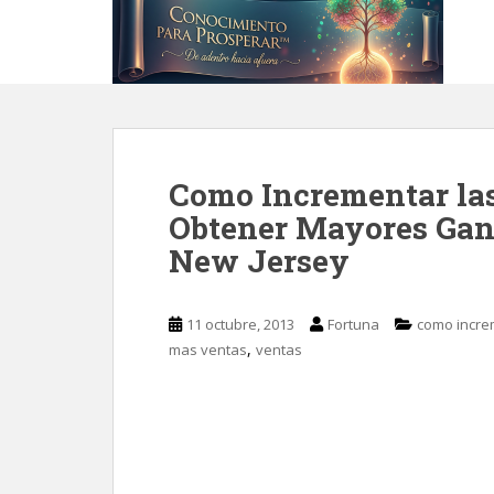
S
k
i
p
t
o
m
Como Incrementar las
a
i
Obtener Mayores Gan
n
New Jersey
c
o
n
11 octubre, 2013
Fortuna
como incre
t
,
mas ventas
ventas
e
n
t