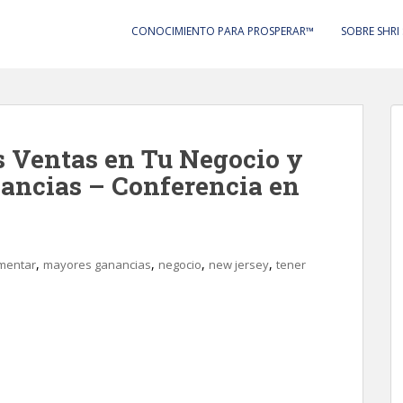
CONOCIMIENTO PARA PROSPERAR™
SOBRE SHRI
 Ventas en Tu Negocio y
ancias – Conferencia en
,
,
,
,
mentar
mayores ganancias
negocio
new jersey
tener