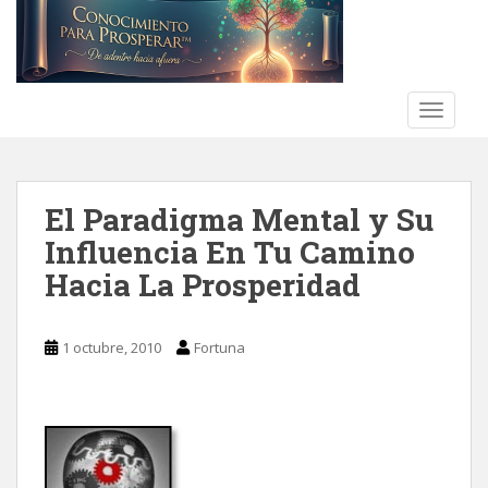
S
k
i
p
t
TOGGLE
o
m
a
El Paradigma Mental y Su
i
n
Influencia En Tu Camino
c
Hacia La Prosperidad
o
n
t
1 octubre, 2010
Fortuna
e
n
t