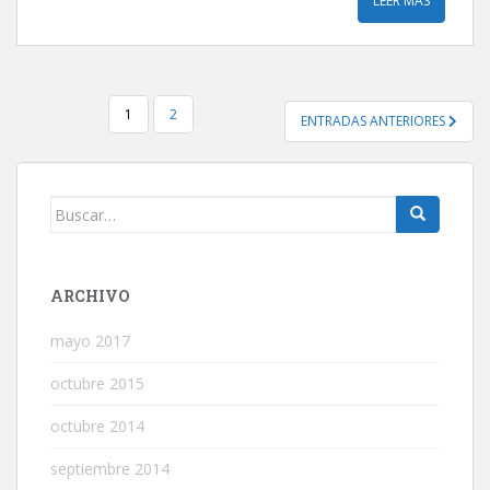
LEER MÁS
PAGINACIÓN
1
2
ENTRADAS ANTERIORES
DE
ENTRADAS
Buscar:
ARCHIVO
mayo 2017
octubre 2015
octubre 2014
septiembre 2014