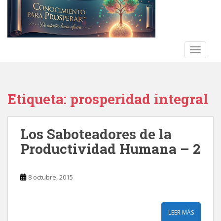
S
k
i
p
t
TOGGLE
o
m
a
Etiqueta:
prosperidad integral
i
n
c
Los Saboteadores de la
o
n
Productividad Humana – 2
t
e
n
8 octubre, 2015
t
LEER MÁS