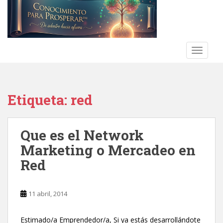
S
k
i
p
t
TOGGLE
o
m
a
Etiqueta:
red
i
n
c
Que es el Network
o
n
Marketing o Mercadeo en
t
Red
e
n
t
11 abril, 2014
Estimado/a Emprendedor/a, Si ya estás desarrollándote