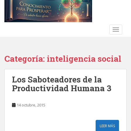
S
k
i
p
t
TOGGLE
o
m
a
Categoría:
inteligencia social
i
n
c
Los Saboteadores de la
o
n
Productividad Humana 3
t
e
n
14 octubre, 2015
t
LEER MÁS