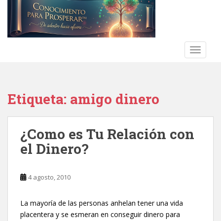
S
k
i
p
t
TOGGLE
o
m
a
Etiqueta:
amigo dinero
i
n
c
¿Como es Tu Relación con
o
n
el Dinero?‎
t
e
n
4 agosto, 2010
t
La mayoría de las personas anhelan tener una vida
placentera y se esmeran en conseguir dinero para