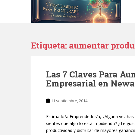
S
k
i
p
t
o
Etiqueta:
aumentar produ
m
a
i
n
Las 7 Claves Para Au
c
o
Empresarial en Newa
n
t
e
11 septiembre, 2014
n
t
Estimado/a Emprendedor/a, ¿Alguna vez has 
sientes que algo lo está impidiendo? ¿Te gu
productividad y disfrutar de mayores gananc