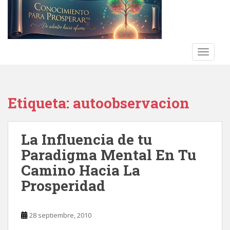
S
k
i
p
t
TOGGLE
o
m
a
Etiqueta:
autoobservacion
i
n
c
La Influencia de tu
o
n
Paradigma Mental En Tu
t
Camino Hacia La
e
Prosperidad
n
t
28 septiembre, 2010