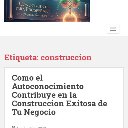
S
k
i
p
t
TOGGLE
o
m
a
Etiqueta:
construccion
i
n
c
Como el
o
n
Autoconocimiento
t
Contribuye en la
e
Construccion Exitosa de
n
t
Tu Negocio