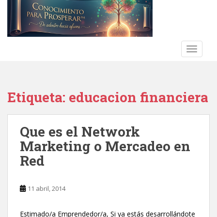
S
k
i
p
t
TOGGLE
o
m
a
Etiqueta:
educacion financiera
i
n
c
Que es el Network
o
n
Marketing o Mercadeo en
t
Red
e
n
t
11 abril, 2014
Estimado/a Emprendedor/a, Si ya estás desarrollándote