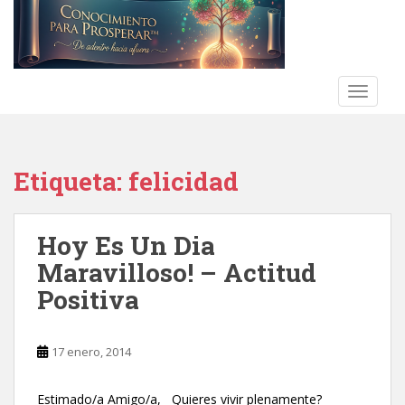
S
k
i
p
t
TOGGLE
o
m
a
Etiqueta:
felicidad
i
n
c
Hoy Es Un Dia
o
n
Maravilloso! – Actitud
t
Positiva
e
n
t
17 enero, 2014
Estimado/a Amigo/a, Quieres vivir plenamente?