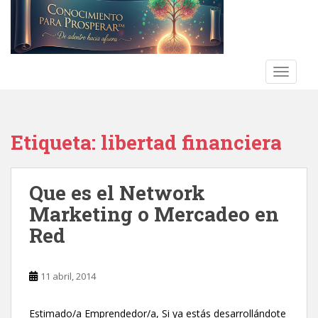
S
k
i
p
t
TOGGLE
o
m
a
Etiqueta:
libertad financiera
i
n
c
Que es el Network
o
n
Marketing o Mercadeo en
t
Red
e
n
t
11 abril, 2014
Estimado/a Emprendedor/a, Si ya estás desarrollándote