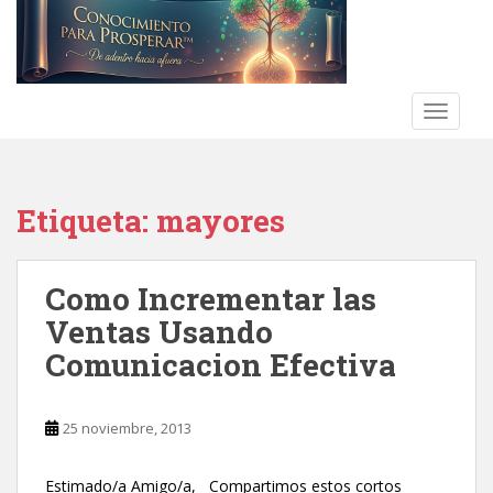
S
k
i
p
t
TOGGLE
o
m
a
Etiqueta:
mayores
i
n
c
Como Incrementar las
o
n
Ventas Usando
t
Comunicacion Efectiva
e
n
t
25 noviembre, 2013
Estimado/a Amigo/a, Compartimos estos cortos