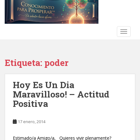
S
k
i
p
t
TOGGLE
o
m
a
Etiqueta:
poder
i
n
c
Hoy Es Un Dia
o
n
Maravilloso! – Actitud
t
Positiva
e
n
t
17 enero, 2014
Estimado/a Amigo/a, Quieres vivir plenamente?