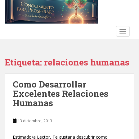
S
k
i
p
t
TOGGLE
o
m
a
Etiqueta:
relaciones humanas
i
n
c
Como Desarrollar
o
n
Excelentes Relaciones
t
Humanas
e
n
t
13 diciembre, 2013
Estimado/a Lector, Te gustaria descubrir como