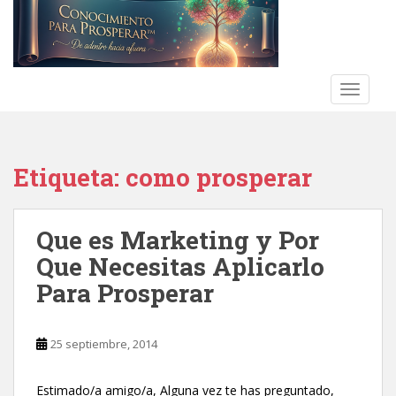
S
k
i
p
t
TOGGLE
o
m
a
Etiqueta:
como prosperar
i
n
c
Que es Marketing y Por
o
n
Que Necesitas Aplicarlo
t
Para Prosperar
e
n
t
25 septiembre, 2014
Estimado/a amigo/a, Alguna vez te has preguntado,