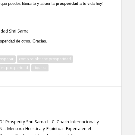
!
que puedes liberarte y atraer la
prosperidad
a tu vida hoy
idad Shri Sama
osperidad de otros. Gracias.
osperar
como se obtiene prosperidad
 es prosperidad
riqueza
f Prosperity Shri Sama LLC. Coach Internacional y
 Mentora Holistica y Espiritual. Experta en el