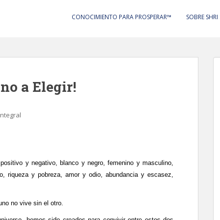
CONOCIMIENTO PARA PROSPERAR™
SOBRE SHRI
no a Elegir!
ntegral
: positivo y negativo, blanco y negro, femenino y masculino,
lo, riqueza y pobreza, amor y odio, abundancia y escasez,
no no vive sin el otro.
niverso, hemos sido creados para convivir entre estos dos