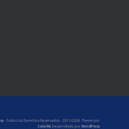
ama
- Todos los Derechos Reservados - 2011/2026. Theme por
Colorlib
Desarrollado por
WordPress