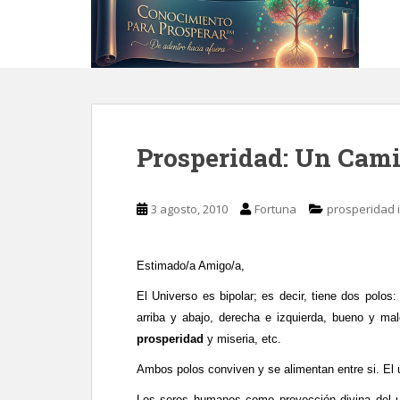
S
k
i
p
t
o
m
Prosperidad: Un Cami
a
i
n
3 agosto, 2010
Fortuna
prosperidad i
c
o
n
Estimado/a Amigo/a,
t
e
El Universo es bipolar; es decir, tiene dos polos
n
arriba y abajo, derecha e izquierda, bueno y ma
t
prosperidad
y miseria, etc.
Ambos polos conviven y se alimentan entre si. El u
Los seres humanos como proyección divina del u