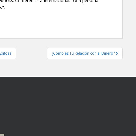
Ebooks. Conferencista Internacional. "Una persona
s".
Exitosa
¿Como es Tu Relación con el Dinero?‎