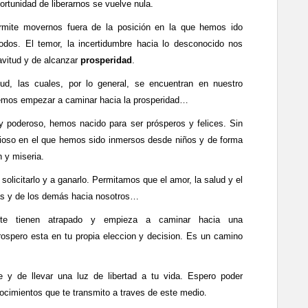
tunidad de liberarnos se vuelve nula.
rmite movernos fuera de la posición en la que hemos ido
dos. El temor, la incertidumbre hacia lo desconocido nos
avitud y de alcanzar
prosperidad
.
ud, las cuales, por lo general, se encuentran en nuestro
emos empezar a caminar hacia la prosperidad…
y poderoso, hemos nacido para ser prósperos y felices. Sin
ioso en el que hemos sido inmersos desde niños y de forma
n y miseria.
licitarlo y a ganarlo. Permitamos que el amor, la salud y el
más y de los demás hacia nosotros…
te tienen atrapado y empieza a caminar hacia una
rospero esta en tu propia eleccion y decision. Es un camino
 y de llevar una luz de libertad a tu vida. Espero poder
.
nocimientos que te transmito a traves de este medio