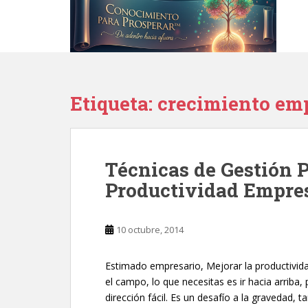
S
k
i
p
t
o
Etiqueta:
crecimiento emp
m
a
i
n
Técnicas de Gestión P
c
o
Productividad Empres
n
t
e
10 octubre, 2014
n
t
Estimado empresario, Mejorar la productividad
el campo, lo que necesitas es ir hacia arriba
dirección fácil. Es un desafío a la gravedad,