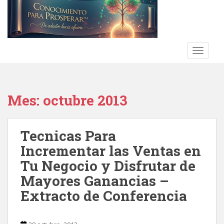
S
k
i
p
t
TOGGLE
o
m
a
Mes:
octubre 2013
i
n
c
Tecnicas Para
o
n
Incrementar las Ventas en
t
Tu Negocio y Disfrutar de
e
Mayores Ganancias –
n
t
Extracto de Conferencia