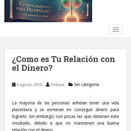
S
k
i
p
t
TOGGLE
o
m
a
¿Como es Tu Relación con
i
n
el Dinero?‎
c
o
n
Sin categoría
4 agosto, 2010
Fortuna
t
e
La mayoría de las personas anhelan tener una vida
n
placentera y se esmeran en conseguir dinero para
t
lograrlo. Sin embargo; son pocas las que obtienen este
resultado, debido a que no mantienen una buena
relación con el dinero.