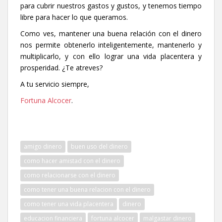
para cubrir nuestros gastos y gustos, y tenemos tiempo
libre para hacer lo que queramos.
Como ves, mantener una buena relación con el dinero
nos permite obtenerlo inteligentemente, mantenerlo y
multiplicarlo, y con ello lograr una vida placentera y
prosperidad. ¿Te atreves?
A tu servicio siempre,
Fortuna Alcocer
.
amigo dinero
buen uso del dinero
como hacer amistad con el dinero
como relacionarse con el dinero
como tener una buena relacion con el dinero
como tener una vida placentera
dinero
educacion financiera
fortuna alcocer
malgastar dinero