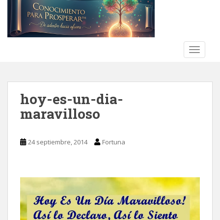
S
k
i
p
t
TOGGLE
o
m
a
hoy-es-un-dia-
i
n
maravilloso
c
o
n
24 septiembre, 2014
Fortuna
t
e
n
t