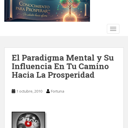
S
k
i
p
t
TOGGLE
o
m
a
El Paradigma Mental y Su
i
n
Influencia En Tu Camino
c
Hacia La Prosperidad
o
n
t
1 octubre, 2010
Fortuna
e
n
t